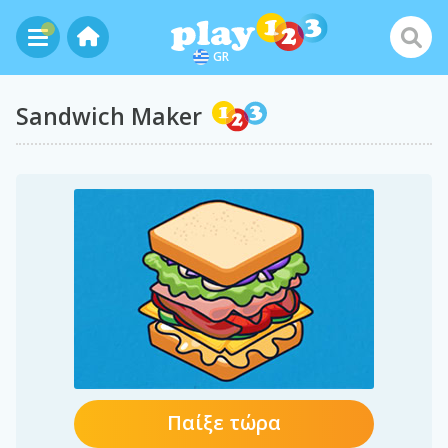
GR
Sandwich Maker
Παίξε τώρα