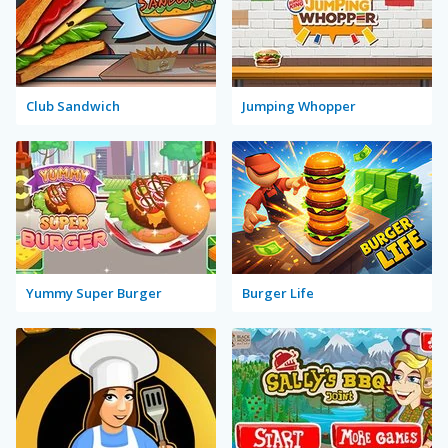
Club Sandwich
Jumping Whopper
Yummy Super Burger
Burger Life