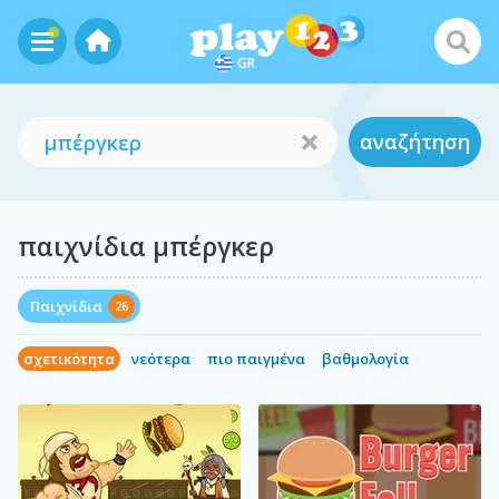
GR
αναζήτηση
παιχνίδια μπέργκερ
Παιχνίδια
26
σχετικότητα
νεότερα
πιο παιγμένα
βαθμολογία