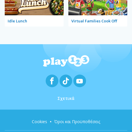
Idle Lunch
Virtual Families Cook Off
Σχετικά
Cookies
Όροι και Προϋποθέσεις