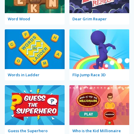
Word Wood
Dear Grim Reaper
Words in Ladder
Flip Jump Race 3D
Guess the Superhero
Who is the Kid Millionaire