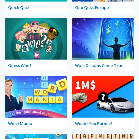
Quick Quiz
Geo Quiz: Europe
Guess Who?
Wall: Dreams Come True
Word Mania
Would You Rather?