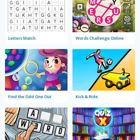
Letters Match
Words Challenge Online
Find the Odd One Out
Kick & Ride