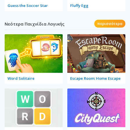
Guess the Soccer Star
Fluffy Egg
Νεότερα Παιχνίδια Λογικής
περισσότερα
Word Solitaire
Escape Room: Home Escape