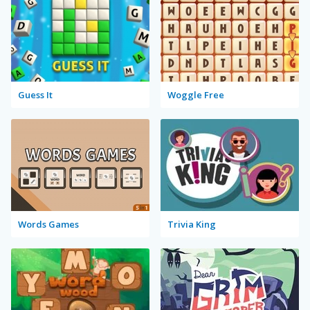
Guess It
Woggle Free
Words Games
Trivia King