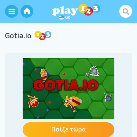
GR
Gotia.io
Παίξε τώρα