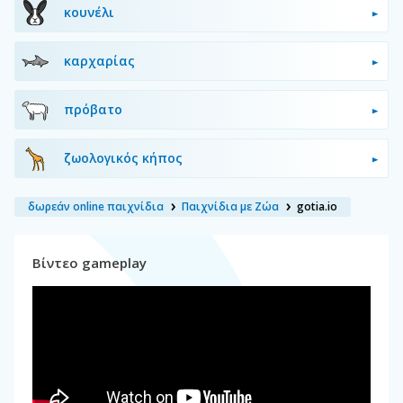
κουνέλι
καρχαρίας
πρόβατο
ζωολογικός κήπος
δωρεάν online παιχνίδια
Παιχνίδια με Ζώα
gotia.io
Βίντεο gameplay