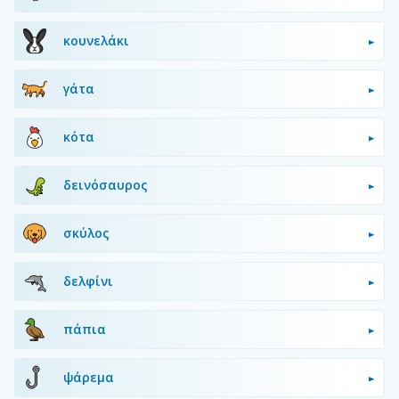
κουνελάκι
γάτα
κότα
δεινόσαυρος
σκύλος
δελφίνι
πάπια
ψάρεμα