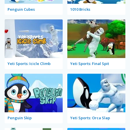
Penguin Cubes
1010 Bricks
Yeti Sports: Icicle Climb
Yeti Sports: Final Spit
Penguin Skip
Yeti Sports: Orca Slap