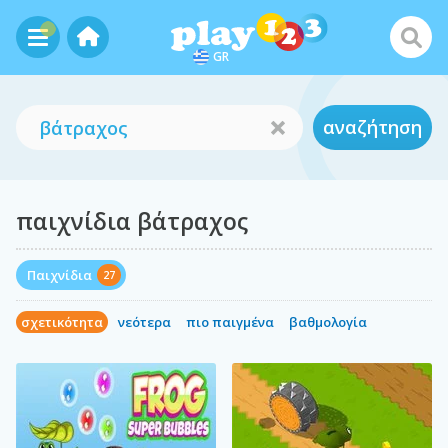
GR
αναζήτηση
παιχνίδια βάτραχος
Παιχνίδια
27
σχετικότητα
νεότερα
πιο παιγμένα
βαθμολογία