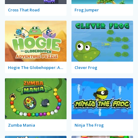
Cross That Road
Frog Jumper
Hogie The Globehopper: Adventure Puzzle
Clever Frog
Zumba Mania
Ninja The Frog