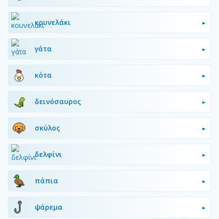
κουνελάκι
γάτα
κότα
δεινόσαυρος
σκύλος
δελφίνι
πάπια
ψάρεμα