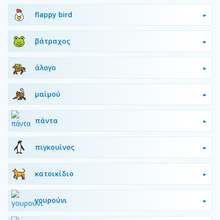
flappy bird
βάτραχος
άλογο
μαϊμού
πάντα
πιγκουίνος
κατοικίδιο
γουρούνι