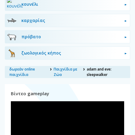
κουνέλι
καρχαρίας
πρόβατο
ζωολογικός κήπος
δωρεάν online
Παιχνίδια με
adam and eve:
παιχνίδια
Ζώα
sleepwalker
Βίντεο gameplay