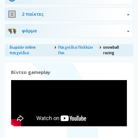
2 παίκτες
φάρμα
δωρεάν online
Παιχνίδια Πολλών
snowball
παιχνίδια
Παι
racing
Βίντεο gameplay