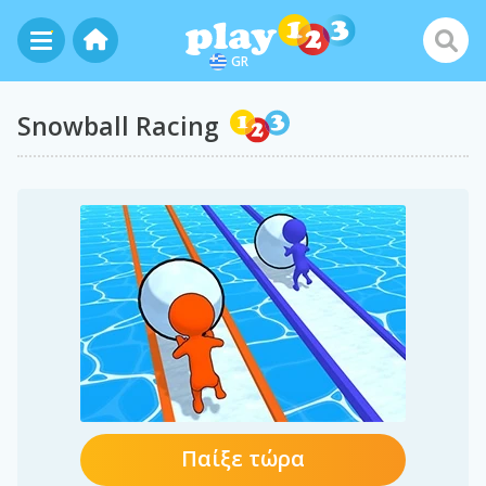
GR
Snowball Racing
Παίξε τώρα