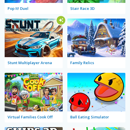
Pop It! Duel
Stair Race 3D
Stunt Multiplayer Arena
Family Relics
Virtual Families Cook Off
Ball Eating Simulator