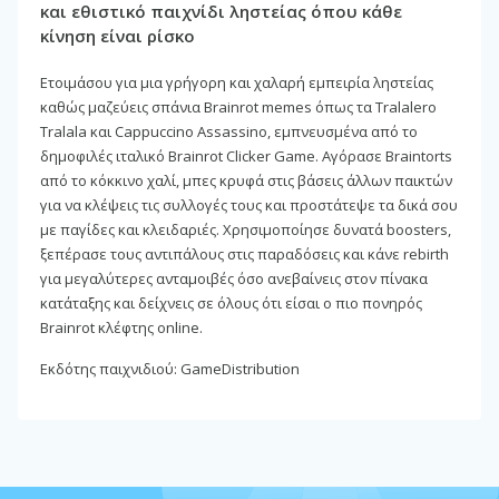
και εθιστικό παιχνίδι ληστείας όπου κάθε
κίνηση είναι ρίσκο
Ετοιμάσου για μια γρήγορη και χαλαρή εμπειρία ληστείας
καθώς μαζεύεις σπάνια Brainrot memes όπως τα Tralalero
Tralala και Cappuccino Assassino, εμπνευσμένα από το
δημοφιλές ιταλικό Brainrot Clicker Game. Αγόρασε Braintorts
από το κόκκινο χαλί, μπες κρυφά στις βάσεις άλλων παικτών
για να κλέψεις τις συλλογές τους και προστάτεψε τα δικά σου
με παγίδες και κλειδαριές. Χρησιμοποίησε δυνατά boosters,
ξεπέρασε τους αντιπάλους στις παραδόσεις και κάνε rebirth
για μεγαλύτερες ανταμοιβές όσο ανεβαίνεις στον πίνακα
κατάταξης και δείχνεις σε όλους ότι είσαι ο πιο πονηρός
Brainrot κλέφτης online.
Εκδότης παιχνιδιού: GameDistribution