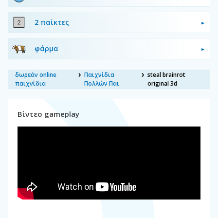
2 παίκτες
φάρμα
δωρεάν online
Παιχνίδια
steal brainrot
παιχνίδια
Πολλών Παι
original 3d
Βίντεο gameplay