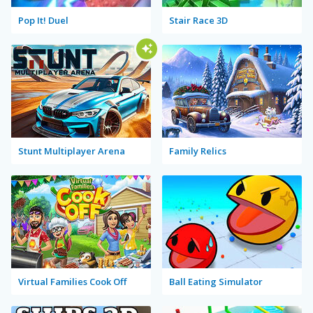
Pop It! Duel
Stair Race 3D
Stunt Multiplayer Arena
Family Relics
Virtual Families Cook Off
Ball Eating Simulator