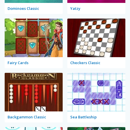
Dominoes Classic
Yatzy
Fairy Cards
Checkers Classic
Backgammon Classic
Sea Battleship