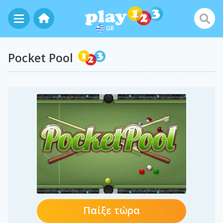
GR
Pocket Pool
Παίξε τώρα