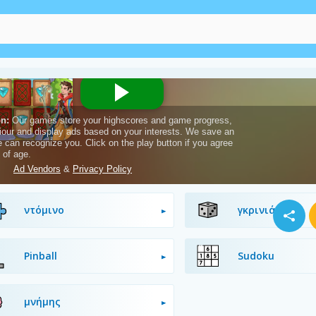
ντάμα
σκακιού
ντόμινο
γκρινιάρης
Pinball
Sudoku
μνήμης