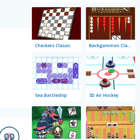
Checkers Classic
Backgammon Classic
Sea Battleship
3D Air Hockey