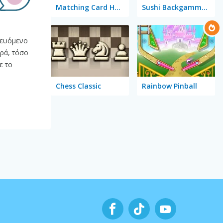
Matching Card Heroes
Sushi Backgammon
ητευόμενο
ιρά, τόσο
ε το
Chess Classic
Rainbow Pinball