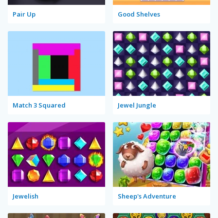
Pair Up
Good Shelves
Match 3 Squared
Jewel Jungle
Jewelish
Sheep's Adventure