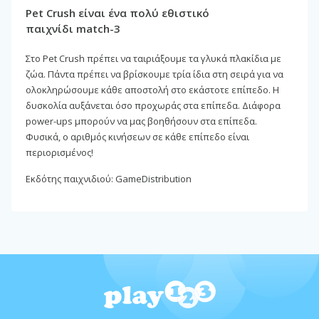
Pet Crush είναι ένα πολύ εθιστικό
παιχνίδι match-3
Στο Pet Crush πρέπει να ταιριάξουμε τα γλυκά πλακίδια με
ζώα. Πάντα πρέπει να βρίσκουμε τρία ίδια στη σειρά για να
ολοκληρώσουμε κάθε αποστολή στο εκάστοτε επίπεδο. Η
δυσκολία αυξάνεται όσο προχωράς στα επίπεδα. Διάφορα
power-ups μπορούν να μας βοηθήσουν στα επίπεδα.
Φυσικά, ο αριθμός κινήσεων σε κάθε επίπεδο είναι
περιορισμένος!
Εκδότης παιχνιδιού: GameDistribution