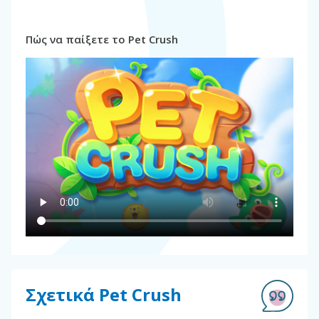
Πώς να παίξετε το Pet Crush
Σχετικά Pet Crush