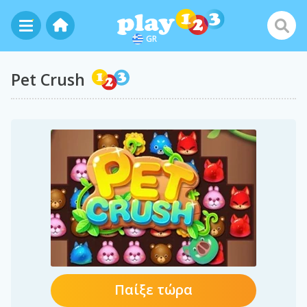
GR
Pet Crush
Παίξε τώρα