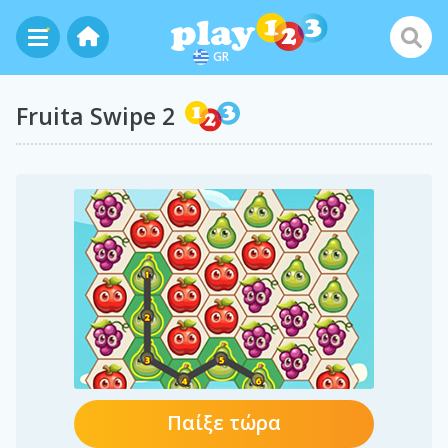
GR
Fruita Swipe 2
Παίξε τώρα