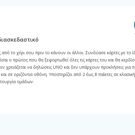
 διασκεδαστικό
ς από το χέρι σου πριν το κάνουν οι άλλοι. Συνδύασε κάρτες με το ί
ίσαι ο πρώτος που θα ξεφορτωθεί όλες τις κάρτες του και θα κερδίσ
ι δεν χρειάζεται να δηλώσεις UNO και δεν υπάρχουν προκλήσεις για 
η και σε οριζόντια οθόνη. Υποστηρίζει από 2 έως 8 παίκτες σε κλασική
ειτουργία ομάδων.