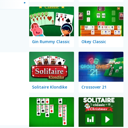
Gin Rummy Classic
Okey Classic
Solitaire Klondike
Crossover 21