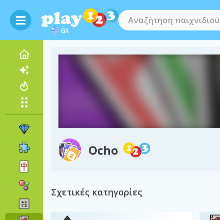
GR
Ocho
Σχετικές κατηγορίες