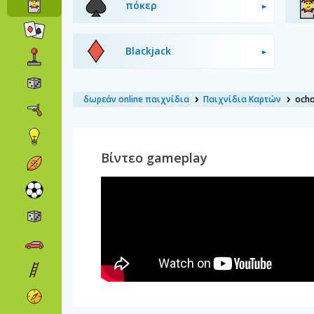
πόκερ
Blackjack
δωρεάν online παιχνίδια
Παιχνίδια Καρτών
och
Βίντεο gameplay