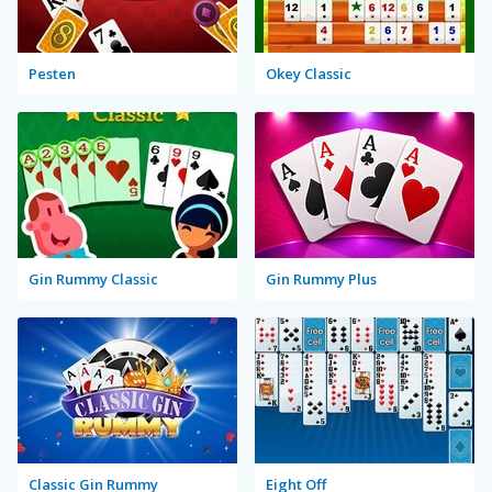
Pesten
Okey Classic
Gin Rummy Classic
Gin Rummy Plus
Classic Gin Rummy
Eight Off