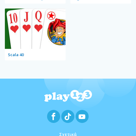
Scala 40
Σχετικά