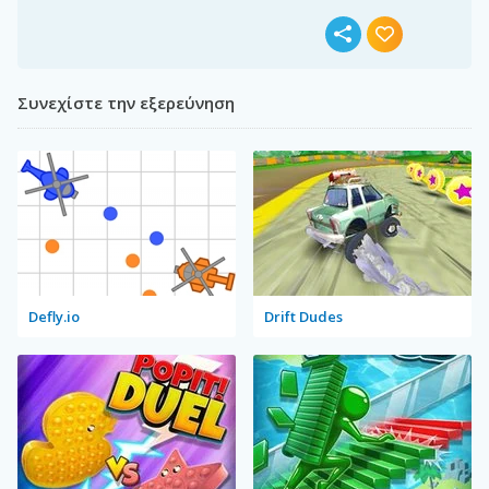
Συνεχίστε την εξερεύνηση
Defly.io
Drift Dudes