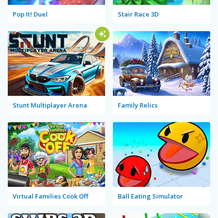
Pop It! Duel
Stair Race 3D
Stunt Multiplayer Arena
Family Relics
Virtual Families Cook Off
Ball Eating Simulator