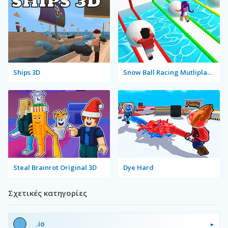
Ships 3D
Snow Ball Racing Mutliplayer
Steal Brainrot Original 3D
Dye Hard
Σχετικές κατηγορίες
.io