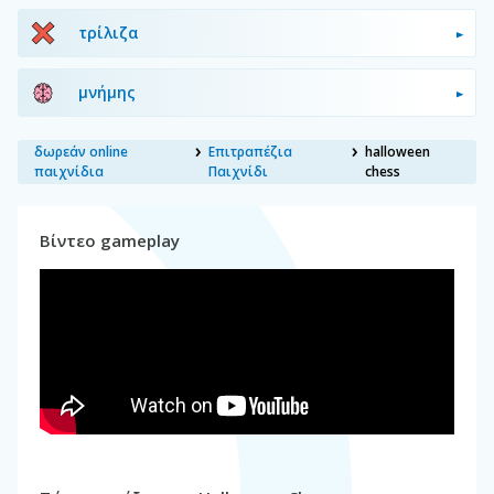
τρίλιζα
μνήμης
δωρεάν online
Επιτραπέζια
halloween
παιχνίδια
Παιχνίδι
chess
Βίντεο gameplay