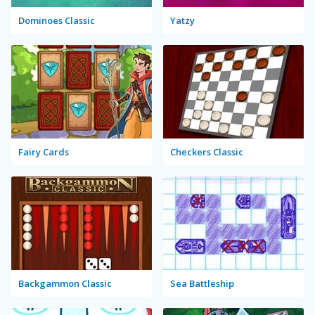
Dominoes Classic
Yatzy
Fairy Cards
Checkers Classic
Backgammon Classic
Sea Battleship