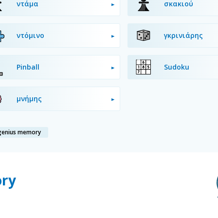
ντάμα
σκακιού
ντόμινο
γκρινιάρης
Pinball
Sudoku
μνήμης
genius memory
ory