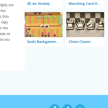
3D Air Hockey
Matching Card Heroes
ήμης για
nius
ις δύο
ω όψη
σο πιο
άσαι σε
δα του
Sushi Backgammon
Chess Classic