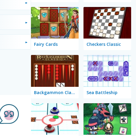
Fairy Cards
Checkers Classic
Backgammon Classic
Sea Battleship