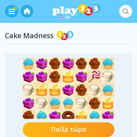
GR
Cake Madness
Παίξε τώρα