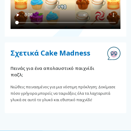
Σχετικά Cake Madness
Πεινάς για ένα απολαυστικό παιχνίδι
παζλ;
Νιώθεις πεινασμένος για μια νόστιμη πρόκληση; Δοκίμασε
πόσο γρήγορα μπορείς να ταιριάξεις όλα τα λαχταριστά
γλυκά σε αυτό το γλυκό και εθιστικό παιχνίδι!