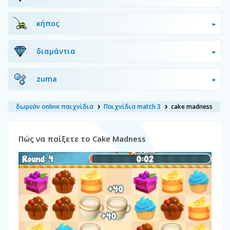
κήπος
διαμάντια
zuma
δωρεάν online παιχνίδια
Παιχνίδια match 3
cake madness
Πώς να παίξετε το Cake Madness