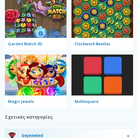
Garden Match 3D
Clockwork Beetles
Magic Jewels
Multisquare
Σχετικές κατηγορίες
bejeweled