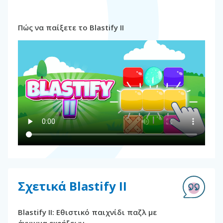
Πώς να παίξετε το Blastify II
Σχετικά Blastify II
Blastify II: Εθιστικό παιχνίδι παζλ με