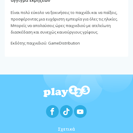
άγγιγμα εκρήξεων
Είναι πολύ εύκολο να ξεκινήσεις το παιχνίδι και να παίξεις,
προσφέροντας μια ευχάριστη εμπειρία για όλες τις ηλικίες.
Μπορείς να απολαύσεις ώρες παιχνιδιού με ατελείωτη
διασκέδαση και συνεχώς καινούργιους γρίφους.
Εκδότης παιχνιδιού: GameDistribution
Σχετικά