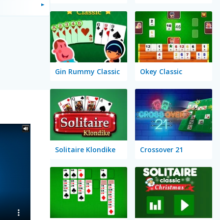
Gin Rummy Classic
Okey Classic
Solitaire Klondike
Crossover 21