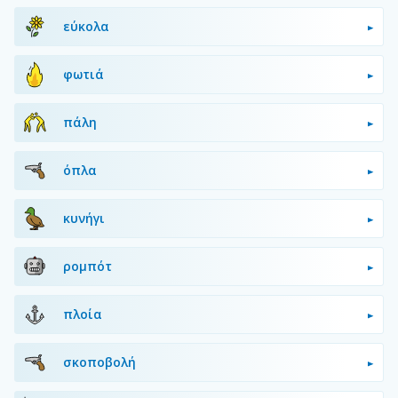
εύκολα
φωτιά
πάλη
όπλα
κυνήγι
ρομπότ
πλοία
σκοποβολή