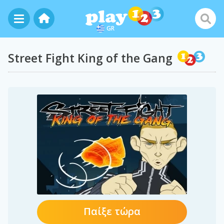
GR
Street Fight King of the Gang
Παίξε τώρα