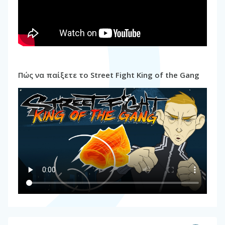
Πώς να παίξετε το Street Fight King of the Gang