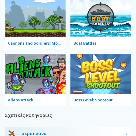
Cannons and Soldiers: Mountain Offense
Boat Battles
Aliens Attack
Boss Level: Shootout
Σχετικές κατηγορίες
αεροπλάνα