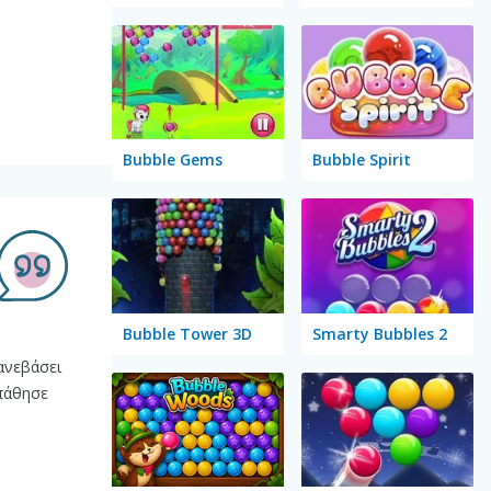
Bubble Gems
Bubble Spirit
Bubble Tower 3D
Smarty Bubbles 2
ανεβάσει
σπάθησε