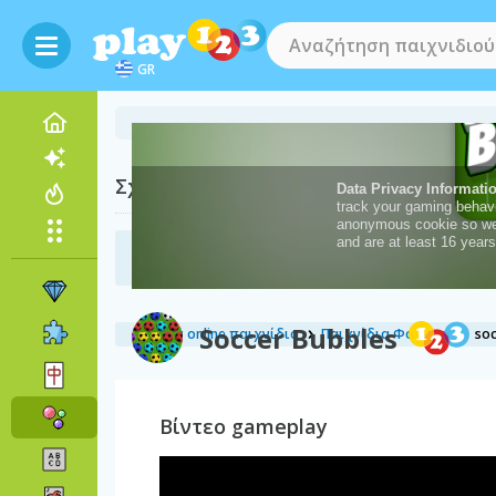
GR
Σχετικές κατηγορίες
σκοποβολής φυσαλίδων
Soccer Bubbles
δωρεάν online παιχνίδια
Παιχνίδια Φούσκες
soc
Βίντεο gameplay