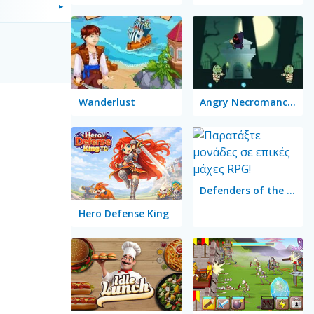
Wanderlust
Angry Necromancer
Defenders of the Realm: An Epic War!
Hero Defense King