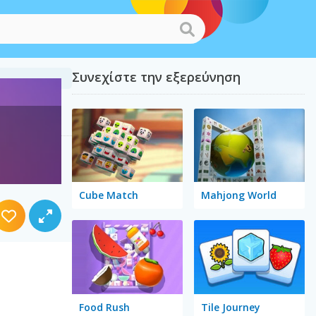
Συνεχίστε την εξερεύνηση
Cube Match
Mahjong World
Food Rush
Tile Journey