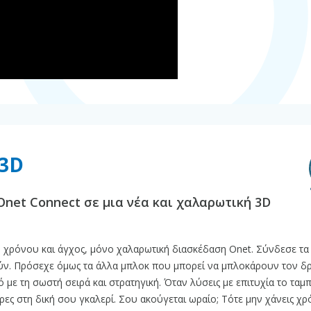
 3D
Onet Connect σε μια νέα και χαλαρωτική 3D
ση χρόνου και άγχος, μόνο χαλαρωτική διασκέδαση Onet. Σύνδεσε τα
ούν. Πρόσεχε όμως τα άλλα μπλοκ που μπορεί να μπλοκάρουν τον δ
ό με τη σωστή σειρά και στρατηγική. Όταν λύσεις με επιτυχία το ταμ
ρες στη δική σου γκαλερί. Σου ακούγεται ωραίο; Τότε μην χάνεις χρ