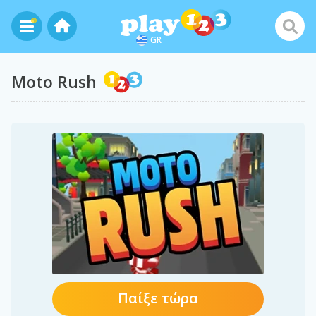
GR
Moto Rush
Παίξε τώρα