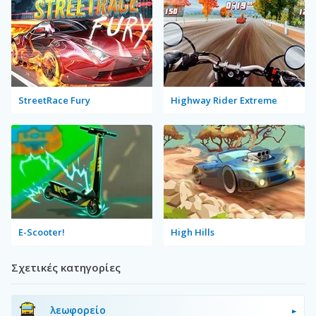
StreetRace Fury
Highway Rider Extreme
E-Scooter!
High Hills
Σχετικές κατηγορίες
λεωφορείο