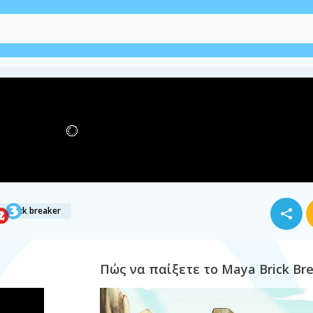
φιδάκι
a brick breaker
Πώς να παίξετε το Maya Brick Br