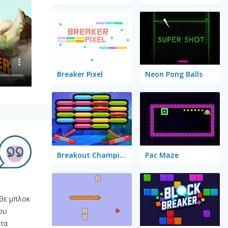
Breaker Pixel
Neon Pong Balls
Breakout Champion
Pac Maze
άθε μπλοκ
ου
 τα