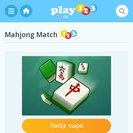
GR
Mahjong Match
Παίξε τώρα