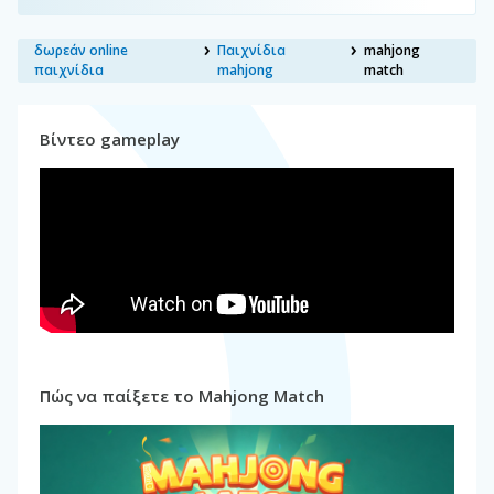
δωρεάν online
Παιχνίδια
mahjong
παιχνίδια
mahjong
match
Βίντεο gameplay
Πώς να παίξετε το Mahjong Match