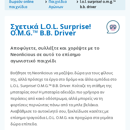
δωρεάν online
Παιχνίδια
l.o.l. surprise! o.m.g.™
παιχνίδια
Αγώνων
b.b. driver
Σχετικά L.O.L. Surprise!
O.M.G.™ B.B. Driver
Αποφύγετε, συλλέξτε και χορέψτε με το
Neonlicious σε αυτό το επίσημο
αγωνιστικό παιχνίδι
Βοήθησε τη Neonlicious να μαζέψει δώρα για τους φίλους
της, αλλά πρόσεχε τα έργα στο δρόμο και άλλα εμπόδια στο
L.O.L. Surprise! O.M.G.™ B.B. Driver. Κοίταζε τη στάθμη της
μπαταρίας σου! Η μπαταρία αδειάζει πιο γρήγορα αν
περάσεις από κακό οδόστρωμα, αλλά μπορείς να τη
φορτίσεις περνώντας πάνω από τα μπλε βελάκια.
Αναβάθμισε το αυτοκίνητό σου, ξεκλείδωσε κασέτες με
επίσημα τραγούδια L.O.L. O.M.G. και προχώρα στα γεμάτα
δώρα επίπεδα.