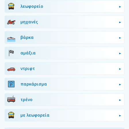
λεωφορείο
μηχανές
βάρκα
αμάξια
ντριφτ
παρκάρισμα
τρένο
με λεωφορεία