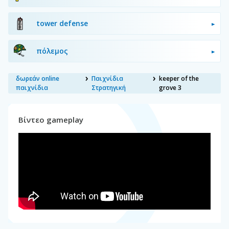
tower defense
πόλεμος
δωρεάν online
Παιχνίδια
keeper of the
παιχνίδια
Στρατηγική
grove 3
Βίντεο gameplay