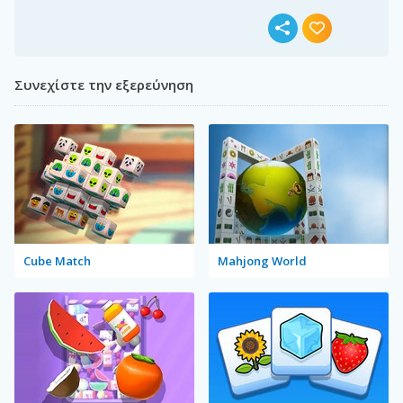
Συνεχίστε την εξερεύνηση
Cube Match
Mahjong World