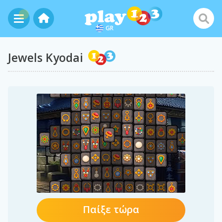
GR
Jewels Kyodai
Παίξε τώρα