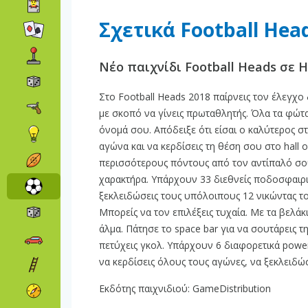
Σχετικά Football Hea
Νέο παιχνίδι Football Heads σε 
Στο Football Heads 2018 παίρνεις τον έλεγχ
με σκοπό να γίνεις πρωταθλητής. Όλα τα φώ
όνομά σου. Απόδειξε ότι είσαι ο καλύτερος σ
αγώνα και να κερδίσεις τη θέση σου στο hall 
περισσότερους πόντους από τον αντίπαλό σου
χαρακτήρα. Υπάρχουν 33 διεθνείς ποδοσφαιριστ
ξεκλειδώσεις τους υπόλοιπους 12 νικώντας το
Μπορείς να τον επιλέξεις τυχαία. Με τα βελάκ
άλμα. Πάτησε το space bar για να σουτάρεις τ
πετύχεις γκολ. Υπάρχουν 6 διαφορετικά powe
να κερδίσεις όλους τους αγώνες, να ξεκλειδώσ
Εκδότης παιχνιδιού: GameDistribution