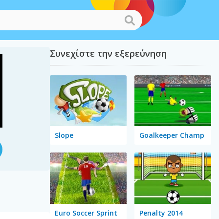
Συνεχίστε την εξερεύνηση
Slope
Goalkeeper Champ
Euro Soccer Sprint
Penalty 2014