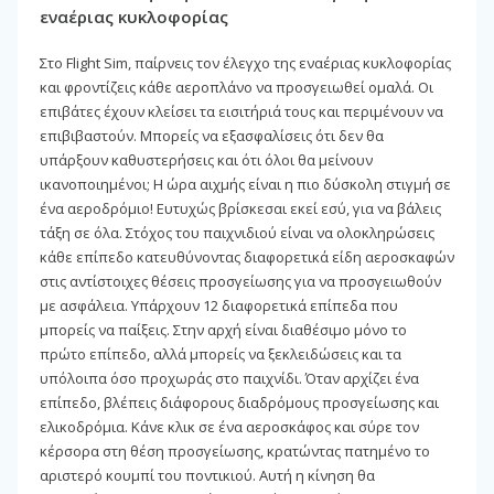
εναέριας κυκλοφορίας
Στο Flight Sim, παίρνεις τον έλεγχο της εναέριας κυκλοφορίας
και φροντίζεις κάθε αεροπλάνο να προσγειωθεί ομαλά. Οι
επιβάτες έχουν κλείσει τα εισιτήριά τους και περιμένουν να
επιβιβαστούν. Μπορείς να εξασφαλίσεις ότι δεν θα
υπάρξουν καθυστερήσεις και ότι όλοι θα μείνουν
ικανοποιημένοι; Η ώρα αιχμής είναι η πιο δύσκολη στιγμή σε
ένα αεροδρόμιο! Ευτυχώς βρίσκεσαι εκεί εσύ, για να βάλεις
τάξη σε όλα. Στόχος του παιχνιδιού είναι να ολοκληρώσεις
κάθε επίπεδο κατευθύνοντας διαφορετικά είδη αεροσκαφών
στις αντίστοιχες θέσεις προσγείωσης για να προσγειωθούν
με ασφάλεια. Υπάρχουν 12 διαφορετικά επίπεδα που
μπορείς να παίξεις. Στην αρχή είναι διαθέσιμο μόνο το
πρώτο επίπεδο, αλλά μπορείς να ξεκλειδώσεις και τα
υπόλοιπα όσο προχωράς στο παιχνίδι. Όταν αρχίζει ένα
επίπεδο, βλέπεις διάφορους διαδρόμους προσγείωσης και
ελικοδρόμια. Κάνε κλικ σε ένα αεροσκάφος και σύρε τον
κέρσορα στη θέση προσγείωσης, κρατώντας πατημένο το
αριστερό κουμπί του ποντικιού. Αυτή η κίνηση θα