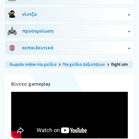
νίντζα
προσομοίωση
εκπαιδευτικά
δωρεάν online παιχνίδια
Παιχνίδια Δεξιοτήτων
flight sim
Βίντεο gameplay