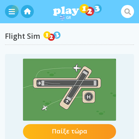
GR
Flight Sim
Παίξε τώρα