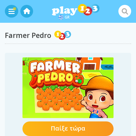
GR
Farmer Pedro
Παίξε τώρα