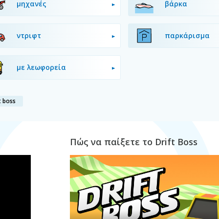
μηχανές
βάρκα
ντριφτ
παρκάρισμα
με λεωφορεία
t boss
Πώς να παίξετε το Drift Boss