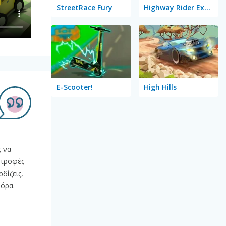
StreetRace Fury
Highway Rider Extreme
E-Scooter!
High Hills
ς να
στροφές
δίζεις,
φόρα.