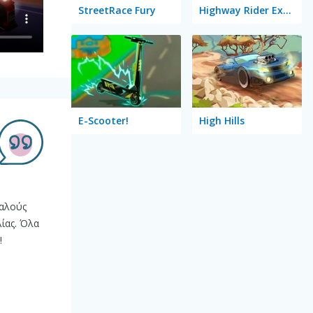
StreetRace Fury
Highway Rider Extreme
E-Scooter!
High Hills
παλούς
ίας. Όλα
!