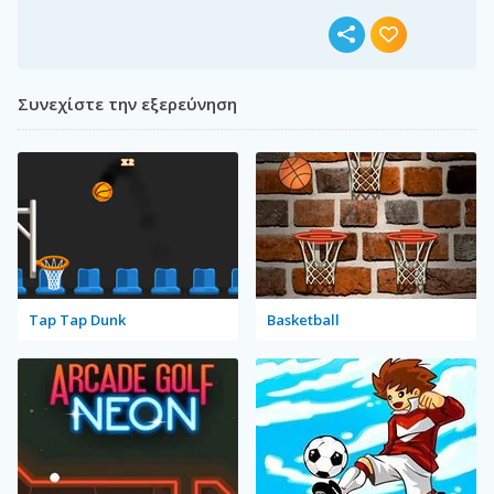
Συνεχίστε την εξερεύνηση
Tap Tap Dunk
Basketball