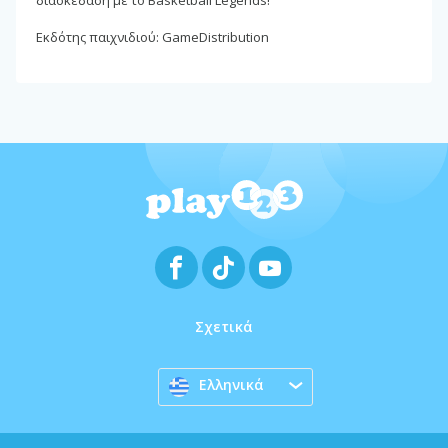
διασκέδαση με το Basketball Legends!
Εκδότης παιχνιδιού: GameDistribution
Σχετικά
Ελληνικά