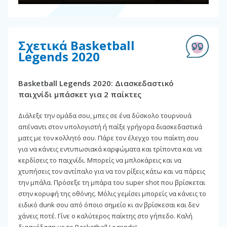
Σχετικά Basketball
Legends 2020
Basketball Legends 2020: Διασκεδαστικό
παιχνίδι μπάσκετ για 2 παίκτες
Διάλεξε την ομάδα σου, μπες σε ένα δύσκολο τουρνουά
απέναντι στον υπολογιστή ή παίξε γρήγορα διασκεδαστικά
ματς με τον κολλητό σου. Πάρε τον έλεγχο του παίκτη σου
για να κάνεις εντυπωσιακά καρφώματα και τρίποντα και να
κερδίσεις το παιχνίδι. Μπορείς να μπλοκάρεις και να
χτυπήσεις τον αντίπαλο για να τον ρίξεις κάτω και να πάρεις
την μπάλα. Πρόσεξε τη μπάρα του super shot που βρίσκεται
στην κορυφή της οθόνης. Μόλις γεμίσει μπορείς να κάνεις το
ειδικό dunk σου από όποιο σημείο κι αν βρίσκεσαι και δεν
χάνεις ποτέ. Γίνε ο καλύτερος παίκτης στο γήπεδο. Καλή