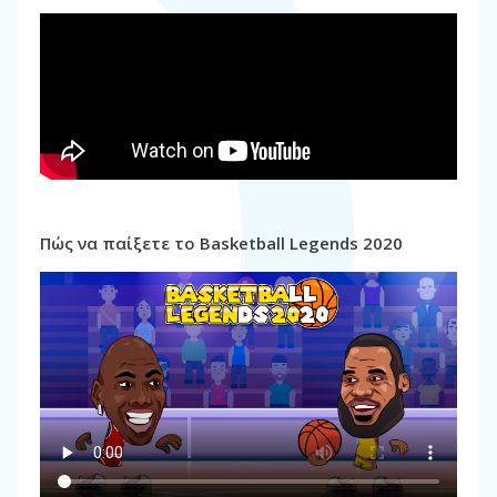
Πώς να παίξετε το Basketball Legends 2020