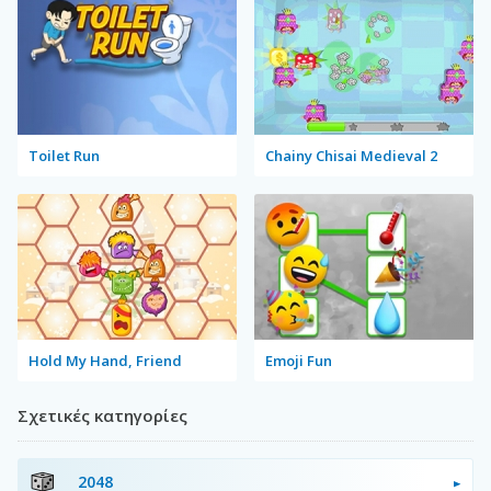
Toilet Run
Chainy Chisai Medieval 2
Hold My Hand, Friend
Emoji Fun
Σχετικές κατηγορίες
2048